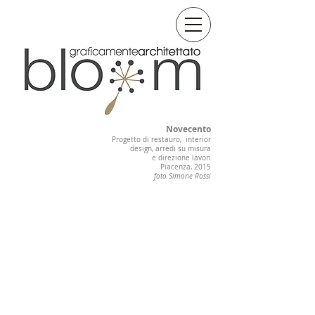
Novecento
Progetto di restauro, interior
design, arredi su misura
e direzione lavori
Piacenza, 2015
foto Simone Rossi